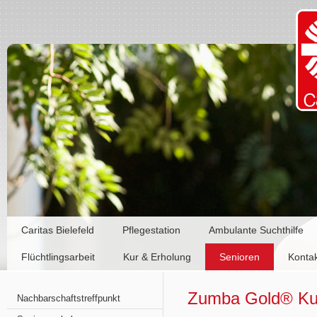
Caritas Bielefeld
Pflegestation
Ambulante Suchthilfe
Flüchtlingsarbeit
Kur & Erholung
Senioren
Konta
Zumba Gold® Ku
Nachbarschaftstreffpunkt