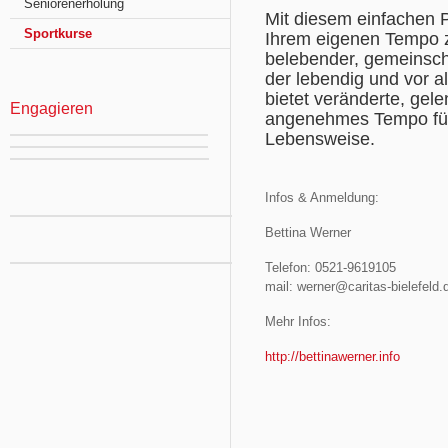
Seniorenerholung
Mit diesem einfachen 
Sportkurse
Ihrem eigenen Tempo z
belebender, gemeinscha
der lebendig und vor a
bietet veränderte, gel
Engagieren
angenehmes Tempo für
Lebensweise.
Infos & Anmeldung:
Bettina Werner
Telefon: 0521-9619105 
mail: werner@caritas-bielefeld.
Mehr Infos:
http://bettinawerner.info